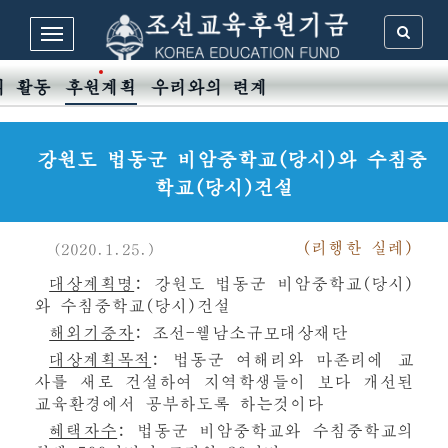
의 활동
후원계획
우리와의 련계
강원도 법동군 비암중학교(당시)와 수침중
학교(당시)건설
(
리행한
실례
)
(2020.1.25.)
대상계획명
: 강원도 법동군 비암중학교(당시)
와 수침중학교(당시)건설
해외기증자
: 조선-윁남소규모대상재단
대상계획목적
: 법동군 여해리와 마존리에 교
사를 새로 건설하여 지역학생들이 보다 개선된
교육환경에서 공부하도록 하는것이다
혜택자수
: 법동군 비암중학교와 수침중학교의