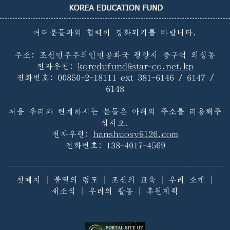
여러분들과의 협력이 강화되기를 바랍니다.
주소: 조선민주주의인민공화국 평양시 중구역 외성동
전자우편:
koredufund@star-co.net.kp
전화번호:
00850-2-18111 ext 381-6146 / 6147 /
6148
처음 우리와 련계하시는 분들은 아래의 주소를 리용해주
십시오.
전자우편:
hanshuosy@126.com
전화번호:
138-4017-4569
첫페지
|
불멸의 령도
|
조선의 교육
|
우리 소개
|
새소식
|
우리의 활동
|
후원계획