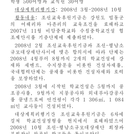
학생 500여명과 교직원 30여명
대상계획리행기간
: 2008년 3월-2008년 10월
활동내용
: 조선교육후원기금은 강원도 법동군
의 여해리와 마존리의 교육조건을 료해하고
2007년 11월 비암중학교와 수침중학교건설 협
조제안서를 기증단체에 제출하였다.
2008년 2월 조선교육후원기금과 조선-윁남소
규모대상재단사이에 맺은 합의서에 따라 단체는
2008년 4월부터 8월까지 2개의 학교건설에 강
재와 세멘트, 수지창문을 비롯한 건설자재를,
국내협력단체는 골재를 비롯한 건설자재와 로력
을 보장하였다.
2008년 3월에 시작된 학교건설은 5월까지 골
조공사를, 9월까지 지붕공사와 외내부마감공사
를 끝냄으로써 연건평이 각각 1 306㎡, 1 084
㎡인 교사들이 건설되였다.
대상계획리행기간 조선교육후원기금은 6차에
걸쳐 학교건설정형을 현지에서 료해하였으며
2008년 10월 조선-윁남소규모대상재단 회장과
부회장이 완공된 학교들을 돌아보았다.