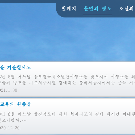
첫페지
불멸의 령도
조선의
을 겨울철에도
13년 5월 어느날 송도원국제소년단야영소를 찾으시여 야영소를 
방향과 방도를 가르쳐주시던
경애하는
총비서동지께서는 문득 겨
21.1.30.
교육의 원종장
70년 6월 어느날 함경북도에 대한 현지지도의 길에 계시던
위대
찾으시였다.…
20.12.20.