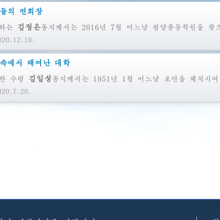
들의 연회장
김정은
하는
동지께서는
2016년 7월 어느날 평양중등학원을 찾
20.12.10.
속에서 태여난 대학
김일성
한
수령
동지께서는
1951년 1월 어느날 포연을 헤치시며
20.7.20.