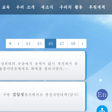
 교육
우리 소개
새소식
우리의 활동
후원계획
44
45
46
47
48
최상최대의 수준에서 손색이 없이 개건하기 위
울철야영문제에로 화제를 돌리시였다.…
En
김일성
한
수령
동지께서는
청진사범대학(당시)