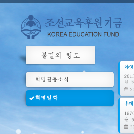
불멸의 령도
야영
20
혁명활동소식
한 
20
혁명일화
후대
19
을 
20