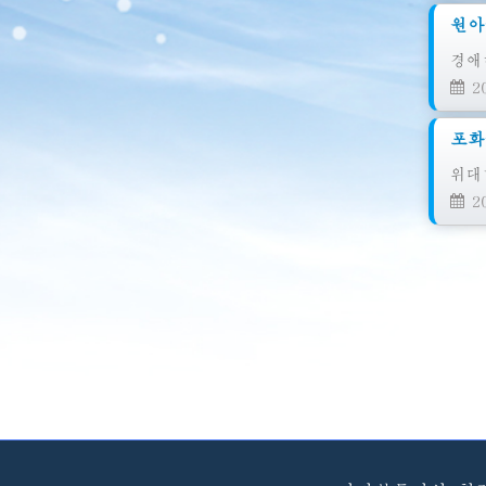
원아
경애
20
포화
위대
20