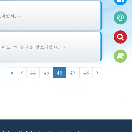
으시였다.…
 어느 한 공장을 찾으시였다. …
44
45
46
47
48